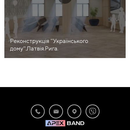
Реконструкція ''Українського
дому''.Латвія.Рига.
apex
BAND